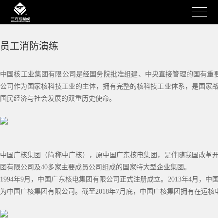
员工消防演练
中国核工业集团有限公司是经国务院批准组建、中央直接管理的国有重要
公司作为国家核科技工业的主体，拥有完整的核科技工业体系，是国家
国民经济与社会发展的双重历史使命。
中国广核集团（简称中广核），原中国广东核电集团，是伴随我国改革
团有限公司及40多家主要成员公司组成的国家特大型企业集团。
1994年9月，中国广东核电集团有限公司正式注册成立。2013年4月
为中国广核集团有限公司。截至2018年7月底，中国广核集团拥有在运核电