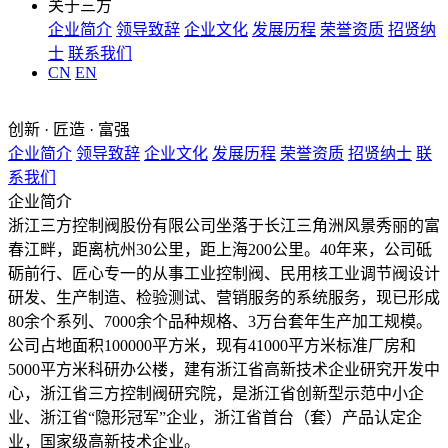
关于三方
企业简介
领导致辞
企业文化
发展历程
荣誉资质
招贤纳
士
联系我们
CN
EN
创新 · 匠造 · 富强
企业简介
领导致辞
企业文化
发展历程
荣誉资质
招贤纳士
联
系我们
企业简介
浙江三方控制阀股份有限公司坐落于长江三角洲风景秀丽的富
春江畔，距离杭州30公里，距上海200公里。40年来，公司砥
砺前行、匠心专一的从事工业控制阀、民用核工业调节阀设计
研发、生产制造、检验测试、营销服务的系统服务，现已形成
80余个系列、7000余个品种规格、3万台套年生产加工规模。
公司占地面积100000平方米，现有41000平方米标准厂房和
5000平方米科研办公楼，建有浙江省高新技术企业研究开发中
心，浙江省三方控制阀研究院，是浙江省创新型示范中小企
业、浙江省“隐形冠军”企业，浙江省首台（套）产品认定企
业，国家级高新技术企业。