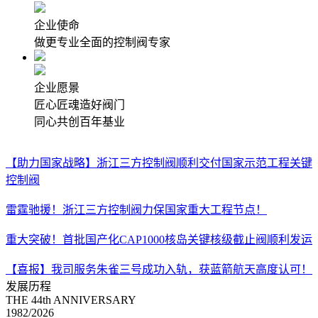
企业使命
做更专业全面的控制阀专家
企业愿景
匠心匠魂造好阀门
同心共创百年基业
【助力国家战略】浙江三方控制阀顺利交付国家示范工程关键
控制阀
雷霆驰援！浙江三方控制阀力保国家重大工程节点！
重大突破！首批国产化CAP1000核岛关键核级截止阀顺利发运
【喜报】我司服务朱雀三号成功入轨，获蓝箭航天高度认可！
发展历程
THE 44th
ANNIVERSARY
1982
/
2026