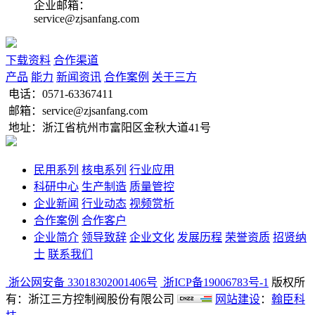
企业邮箱：
service@zjsanfang.com
下载资料
合作渠道
产品
能力
新闻资讯
合作案例
关于三方
电话：
0571-63367411
邮箱：service@zjsanfang.com
地址：浙江省杭州市富阳区金秋大道41号
民用系列
核电系列
行业应用
科研中心
生产制造
质量管控
企业新闻
行业动态
视频赏析
合作案例
合作客户
企业简介
领导致辞
企业文化
发展历程
荣誉资质
招贤纳
士
联系我们
浙公网安备 33018302001406号
浙ICP备19006783号-1
版权所
有：浙江三方控制阀股份有限公司
网站建设
：
翰臣科