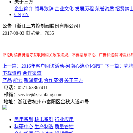
关于三方
企业简介
领导致辞
企业文化
发展历程
荣誉资质
招贤纳
CN
EN
公告（浙江三方控制阀股份有限公司）
2017-08-03 浏览量：7035
评论时请自觉遵守互联网相关政策法规，不要恶意评论、广告和违禁词语,此
上一篇：2016年客户回访活动-河南心连心化肥厂
下一篇：壳牌
下载资料
合作渠道
产品
能力
新闻资讯
合作案例
关于三方
电话：
0571-63367411
邮箱：service@zjsanfang.com
地址：浙江省杭州市富阳区金秋大道41号
民用系列
核电系列
行业应用
科研中心
生产制造
质量管控