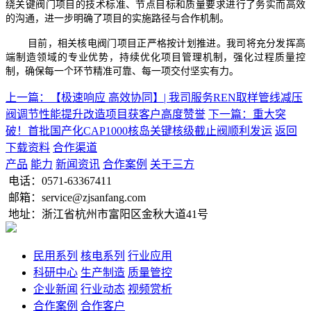
绕关键阀门项目的技术标准、节点目标和质量要求进行了务实而高效
的沟通，进一步明确了项目的实施路径与合作机制。
目前，相关核电阀门项目正严格按计划推进。我司将充分发挥高
端制造领域的专业优势，持续优化项目管理机制，强化过程质量控
制，确保每一个环节精准可靠、每一项交付坚实有力。
上一篇：【极速响应 高效协同】| 我司服务REN取样管线减压
阀调节性能提升改造项目获客户高度赞誉
下一篇：重大突
破！首批国产化CAP1000核岛关键核级截止阀顺利发运
返回
下载资料
合作渠道
产品
能力
新闻资讯
合作案例
关于三方
电话：
0571-63367411
邮箱：service@zjsanfang.com
地址：浙江省杭州市富阳区金秋大道41号
民用系列
核电系列
行业应用
科研中心
生产制造
质量管控
企业新闻
行业动态
视频赏析
合作案例
合作客户