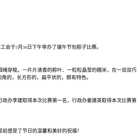
司工会于
月
日下午举办了端午节包粽子比赛。
5
30
细绳穿梭。一片片清香的粽叶、一粒粒晶莹的糯米，在一双双巧
四角的，长方形的，扁平状的，颇有特色。
行政办李建取得本次比赛第一名，行政办姜建英取得本次比赛第
提前感受了节日的温馨和美好的祝福！