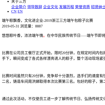
关于三方
企业简介
领导致辞
企业文化
发展历程
荣誉资质
招贤纳
CN
EN
端午粽飘香，文化进企业-2019浙江三方端午包粽子比赛
2019-05-31 浏览量：8887
悠悠粽叶香，浓浓端午情
。
在中华民族传统节日
端午节即
——
比赛在公司员工餐厅正式开始，限时
20
分钟，在规定时间内包
手下，瞬间变成了各式各样漂亮诱人的粽子，整个活动现场紧
比赛时间虽然只有
20
分钟，竞争却十分激烈，选手们的速度有
二名，铸造车间周洪娣取得本次比赛第三名。包好的粽子，第
通过此次活动，不仅使员工进一步了解传统节日、弘扬传统文