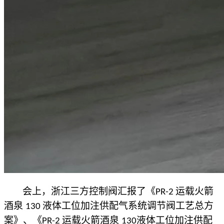
会上，浙江三方控制阀汇报了
《
运载火箭
PR-2
酒泉
液体工位加注供配气系
统
调节
阀
工艺总方
130
案》、《
运载
火箭酒泉
液体工位加注供配
PR-2
130