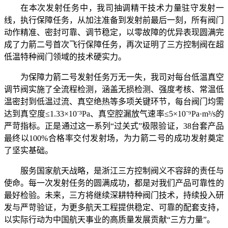
在本次发射任务中，我司抽调精干技术力量驻守发射一
线，执行保障任务，从加注准备到发射前最后一刻，所有阀门
动作精准、密封可靠、调节稳定，以零故障的优异表现圆满完
成了力箭二号首次飞行保障任务，再次证明了三方控制阀在超
低温特种阀门领域的技术硬实力。
为保障力箭二号发射任务万无一失，我司对每台低温真空
调节阀实施了全流程检测，涵盖无损检测、强度考核、常温低
温密封到低温过流、真空绝热等多项关键环节，每台阀门均需
达到真空度≤1.33×10⁻³Pa、真空腔漏放气速率≤5×10⁻⁹Pa·m³/s的
严苛指标。正是通过这一系列“过关式”极限验证，38台套产品
最终以100%合格率交付发射场，为力箭二号的成功发射奠定
了坚实基础。
服务国家航天战略，是浙江三方控制阀义不容辞的责任与
使命。每一次发射任务的圆满成功，都是对我们产品可靠性的
最好检验。未来，三方将继续深耕特种阀门技术，持续投入研
发与严苛验证，为更多航天工程提供稳定、可靠的配套支持，
以实际行动为中国航天事业的高质量发展贡献“三方力量”。