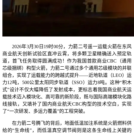
2026年3月30日19时00分，力箭二号遥一运载火箭在东风
商业航天创新试验区直冲云霄，将多颗卫星精确送入预定轨
道，首飞任务取得圆满成功！作为我国首款商业CBC（通用
芯级捆绑）构型火箭，力箭二号通过多个通用芯级模块的并联
组合，实现了运载能力的跨越式提升——近地轨道（LEO）运
力12吨，500公里太阳同步轨道（SSO）运力8吨。这种“积木
式”设计不仅大幅降低了发射成本，更标志着我国商业航天运
载技术迈入模块化、高可靠的新阶段，既与国际高端模块化路
线接轨，又填补了国内商业航天CBC构型的技术空白，实现
了“一次研发、多运力覆盖”的工程突破。
在力箭二号腾飞的背后，地面低温加注系统是火箭燃料供
给的“生命线”，而低温真空调节阀则是这条生命线上关键的