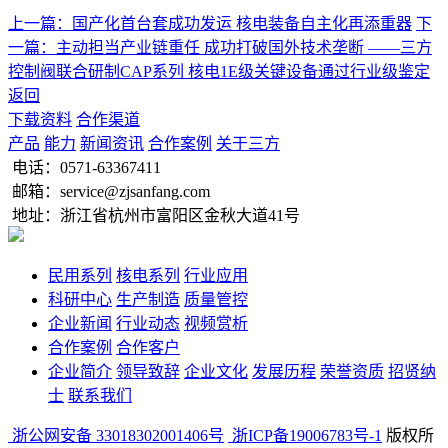
上一篇：国产化首台套成功发运 核电装备自主化再添重器
下
一篇：主动担当产业链重任 成功打破国外技术垄断 ——三方
控制阀联合研制CAP系列 核电1E级关键设备通过行业级鉴定
返回
下载资料
合作渠道
产品
能力
新闻资讯
合作案例
关于三方
电话：
0571-63367411
邮箱：service@zjsanfang.com
地址：浙江省杭州市富阳区金秋大道41号
民用系列
核电系列
行业应用
科研中心
生产制造
质量管控
企业新闻
行业动态
视频赏析
合作案例
合作客户
企业简介
领导致辞
企业文化
发展历程
荣誉资质
招贤纳
士
联系我们
浙公网安备 33018302001406号
浙ICP备19006783号-1
版权所